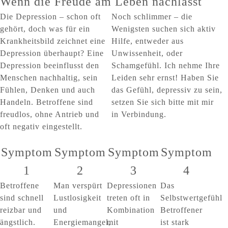
Wenn die Freude am Leben nachlässt
Die Depression – schon oft
Noch schlimmer – die
gehört, doch was für ein
Wenigsten suchen sich aktiv
Krankheitsbild zeichnet eine
Hilfe, entweder aus
Depression überhaupt? Eine
Unwissenheit, oder
Depression beeinflusst den
Schamgefühl. Ich nehme Ihre
Menschen nachhaltig, sein
Leiden sehr ernst! Haben Sie
Fühlen, Denken und auch
das Gefühl, depressiv zu sein,
Handeln. Betroffene sind
setzen Sie sich bitte mit mir
freudlos, ohne Antrieb und
in Verbindung.
oft negativ eingestellt.
Symptom
Symptom
Symptom
Symptom
1
2
3
4
Betroffene
Man verspürt
Depressionen
Das
sind schnell
Lustlosigkeit
treten oft in
Selbstwertgefühl
reizbar und
und
Kombination
Betroffener
ängstlich.
Energiemangel,
mit
ist stark