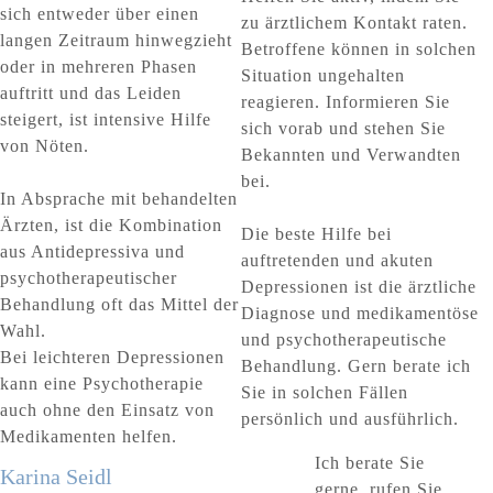
sich entweder über einen
zu ärztlichem Kontakt raten.
langen Zeitraum hinwegzieht
Betroffene können in solchen
oder in mehreren Phasen
Situation ungehalten
auftritt und das Leiden
reagieren. Informieren Sie
steigert, ist intensive Hilfe
sich vorab und stehen Sie
von Nöten.
Bekannten und Verwandten
bei.
In Absprache mit behandelten
Ärzten, ist die Kombination
Die beste Hilfe bei
aus Antidepressiva und
auftretenden und akuten
psychotherapeutischer
Depressionen ist die ärztliche
Behandlung oft das Mittel der
Diagnose und medikamentöse
Wahl.
und psychotherapeutische
Bei leichteren Depressionen
Behandlung. Gern berate ich
kann eine Psychotherapie
Sie in solchen Fällen
auch ohne den Einsatz von
persönlich und ausführlich.
Medikamenten helfen.
Ich berate Sie
Karina Seidl
gerne, rufen Sie