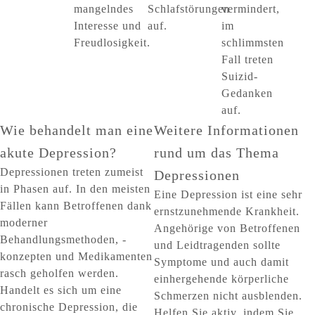
mangelndes
Schlafstörungen
vermindert,
Interesse und
auf.
im
Freudlosigkeit.
schlimmsten
Fall treten
Suizid-
Gedanken
auf.
Wie behandelt man eine
Weitere Informationen
akute Depression?
rund um das Thema
Depressionen treten zumeist
Depressionen
in Phasen auf. In den meisten
Eine Depression ist eine sehr
Fällen kann Betroffenen dank
ernstzunehmende Krankheit.
moderner
Angehörige von Betroffenen
Behandlungsmethoden, -
und Leidtragenden sollte
konzepten und Medikamenten
Symptome und auch damit
rasch geholfen werden.
einhergehende körperliche
Handelt es sich um eine
Schmerzen nicht ausblenden.
chronische Depression, die
Helfen Sie aktiv, indem Sie